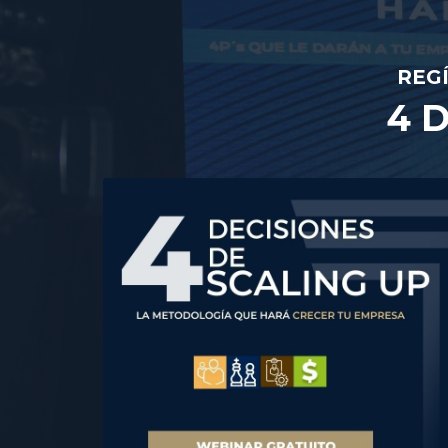
REG
4 