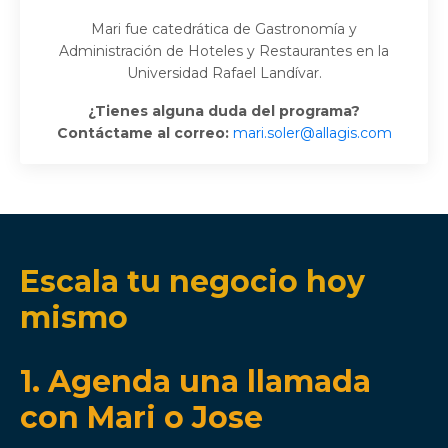
Mari fue catedrática de Gastronomía y
Administración de Hoteles y Restaurantes en la
Universidad Rafael Landívar.
¿Tienes alguna duda del programa?
Contáctame al correo:
mari.soler
@allagis.com
Escala tu negocio hoy
mismo
1. Agenda una llamada
con Mari o Jose