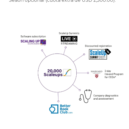
* Sesión opcional (cuota extra de USD 2,500.00).