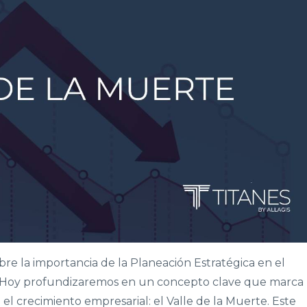
re la importancia de la Planeación Estratégica en el
s. Hoy profundizaremos en un concepto clave que marca 
n el crecimiento empresarial: el Valle de la Muerte. Este