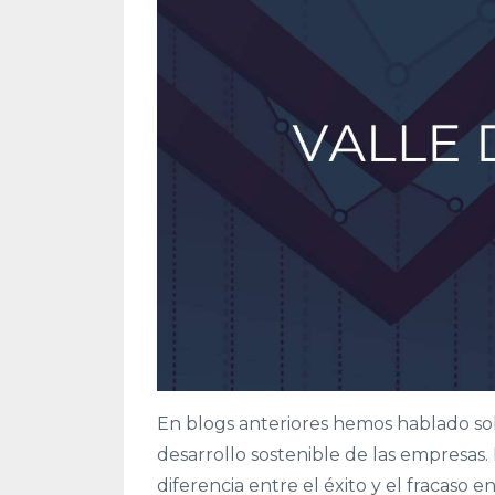
En blogs anteriores hemos hablado sob
desarrollo sostenible de las empresa
diferencia entre el éxito y el fracaso e