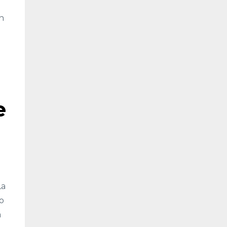
n
e
La
o
a