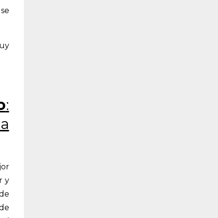
 se
muy
o
:
da
jor
r y
 de
 de