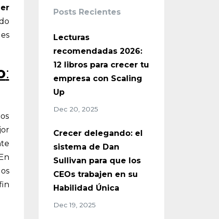
der
Posts Recientes
ndo
 es
Lecturas
recomendadas 2026:
12 libros para crecer tu
o
:
empresa con Scaling
Up
Dec 20, 2025
nos
jor
Crecer delegando: el
nte
sistema de Dan
 En
Sullivan para que los
los
CEOs trabajen en su
fin
Habilidad Única
Dec 19, 2025