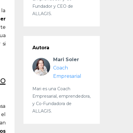
Fundador y CEO de
 la
ALLAGIS.
der
rte
nua
 si
Autora
Mari Soler
Coach
Empresarial
No
Mari es una Coach
Empresarial, emprendedora,
y Co-Fundadora de
asa
ALLAGIS.
 el
dan
tos