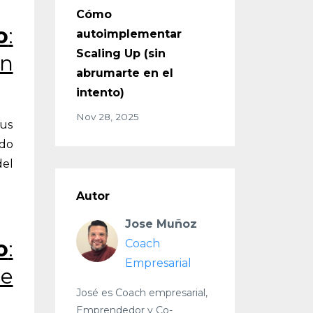
Cómo
o
:
autoimplementar
Scaling Up (sin
n
abrumarte en el
intento)
Nov 28, 2025
sus
ndo
del
Autor
Jose Muñoz
o
:
Coach
Empresarial
se
José es Coach empresarial,
Emprendedor y Co-