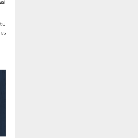
así
 tu
des