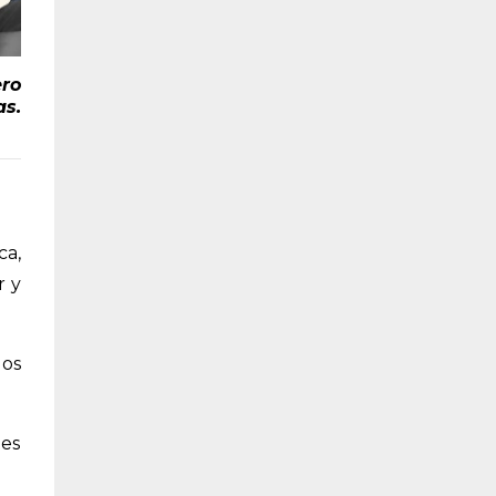
ro
as.
ca,
r y
los
tes